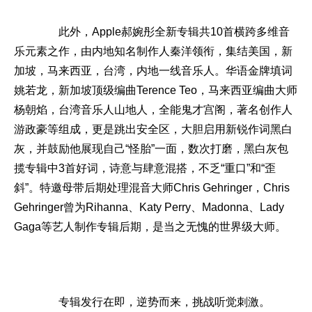
此外，Apple郝婉彤全新专辑共10首横跨多维音
乐元素之作，由内地知名制作人秦洋领衔，集结美国，新
加坡，马来西亚，台湾，内地一线音乐人。华语金牌填词
姚若龙，新加坡顶级编曲Terence Teo，马来西亚编曲大师
杨朝焰，台湾音乐人山地人，全能鬼才宫阁，著名创作人
游政豪等组成，更是跳出安全区，大胆启用新锐作词黑白
灰，并鼓励他展现自己“怪胎”一面，数次打磨，黑白灰包
揽专辑中3首好词，诗意与肆意混搭，不乏“重口”和“歪
斜”。特邀母带后期处理混音大师Chris Gehringer，Chris
Gehringer曾为Rihanna、Katy Perry、Madonna、Lady
Gaga等艺人制作专辑后期，是当之无愧的世界级大师。
专辑发行在即，逆势而来，挑战听觉刺激。