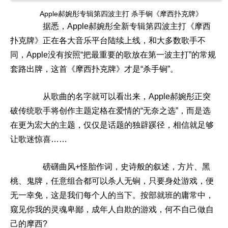
Apple郝婉彤专辑第四波主打 杀手锏《摩西扑克牌》
据悉，Apple郝婉彤全新专辑第四波主打《摩西
扑克牌》正在各大音乐平台陆续上线，和大多数歌手不
同，Apple没有按照“把最重要的歌放在第一波主打”的常规
套路出牌，这首《摩西扑克牌》才是“杀手锏”。
从歌曲的名字就可以看出来，Apple郝婉彤正突
破传统歌手将创作主题定格在爱情的“无奈之选”，而是选
在更为宏大的主题，仅仅是话题的独辟蹊径，相信就足够
让歌迷惊喜……
磅礴曲风+怪胎作词，史诗般的叙述，方片、黑
桃、鬼牌，任意组合都可以杀人无锏，只要身处游戏，便
无一幸免，这是我们每个人的当下。按部就班的庸常中，
窥见你我的灵魂卑鄙，成年人自欺的游戏，何不自己做自
己的摩西?