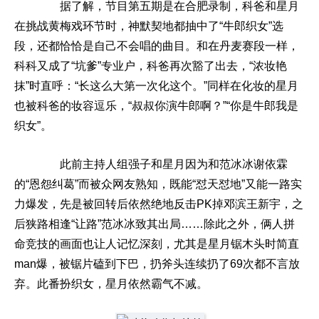
据了解，节目第五期是在合肥录制，科爸和星月
在挑战黄梅戏环节时，神默契地都抽中了“牛郎织女”选
段，还都恰恰是自己不会唱的曲目。和在丹麦赛段一样，
科科又成了“坑爹”专业户，科爸再次豁了出去，“浓妆艳
抹”时直呼：“长这么大第一次化这个。”同样在化妆的星月
也被科爸的妆容逗乐，“叔叔你演牛郎啊？”“你是牛郎我是
织女”。
此前主持人组强子和星月因为和范冰冰谢依霖
的“恩怨纠葛”而被众网友熟知，既能“怼天怼地”又能一路实
力爆发，先是被回转后依然绝地反击PK掉邓滨王新宇，之
后狭路相逢“让路”范冰冰致其出局……除此之外，俩人拼
命竞技的画面也让人记忆深刻，尤其是星月锯木头时简直
man爆，被锯片磕到下巴，扔斧头连续扔了69次都不言放
弃。此番扮织女，星月依然霸气不减。