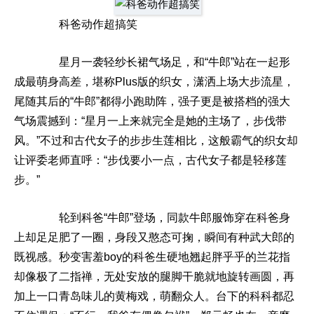
科爸动作超搞笑
星月一袭轻纱长裙气场足，和“牛郎”站在一起形
成最萌身高差，堪称Plus版的织女，潇洒上场大步流星，
尾随其后的“牛郎”都得小跑助阵，强子更是被搭档的强大
气场震撼到：“星月一上来就完全是她的主场了，步伐带
风。”不过和古代女子的步步生莲相比，这般霸气的织女却
让评委老师直呼：“步伐要小一点，古代女子都是轻移莲
步。”
轮到科爸“牛郎”登场，同款牛郎服饰穿在科爸身
上却足足肥了一圈，身段又憨态可掬，瞬间有种武大郎的
既视感。秒变害羞boy的科爸生硬地翘起胖乎乎的兰花指
却像极了二指禅，无处安放的腿脚干脆就地旋转画圆，再
加上一口青岛味儿的黄梅戏，萌翻众人。台下的科科都忍